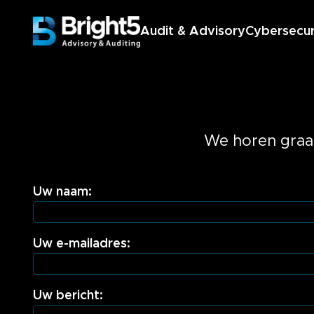
Audit & Advisory
Cybersecur
Financial audits
Verbijzonderde interne co
Interim controller
IT Audit
We horen graag
Uw naam:
Uw e-mailadres:
Uw bericht: