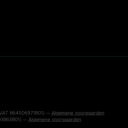
EU VAT 864506971B01) —
Algemene voorwaarden
703863B01) —
Algemene voorwaarden