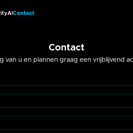
ity
AI
Contact
ntrole
Contact
 van u en plannen graag een vrijblijvend ad